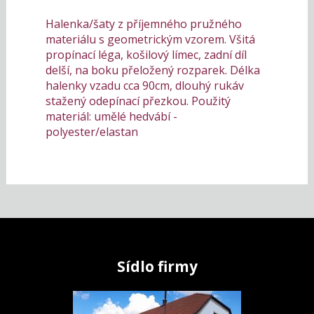
Halenka/šaty z příjemného pružného
materiálu s geometrickým vzorem. Všitá
propínací léga, košilový límec, zadní díl
delší, na boku přeložený rozparek. Délka
halenky vzadu cca 90cm, dlouhý rukáv
stažený odepínací přezkou. Použitý
materiál: umělé hedvábí -
polyester/elastan
Sídlo firmy